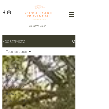
06 20 97 05 54
NOS SERVICES
Tous les posts
Tous les posts
Les villas
Les
appartements
Nos services
Bateau
Nos partenaires